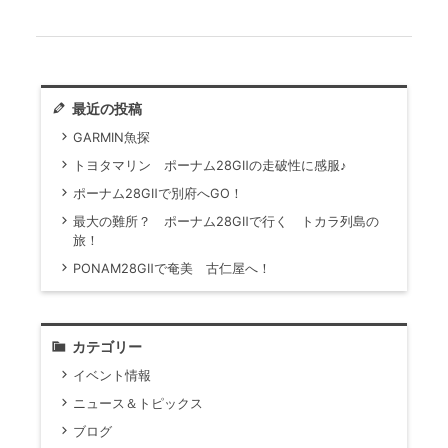
最近の投稿
GARMIN魚探
トヨタマリン ポーナム28GⅡの走破性に感服♪
ポーナム28GⅡで別府へGO！
最大の難所？ ポーナム28GⅡで行く トカラ列島の
旅！
PONAM28GⅡで奄美 古仁屋へ！
カテゴリー
イベント情報
ニュース＆トピックス
ブログ