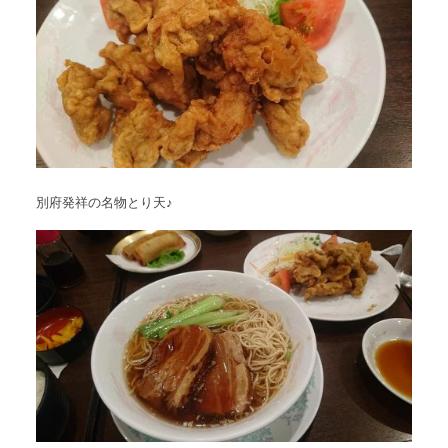
別府発祥の名物とり天♪