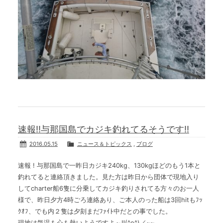
速報‼与那国島でカジキ釣れてるそうです‼
2016.05.15
ニュース＆トピックス
,
ブログ
速報 ! 与那国島で一昨日カジキ240kg、130kgほどのもう1本と
釣れてると連絡頂きました。見た方は昨日から団体で現地入り
してcharter船6隻に分乗してカジキ釣りされてる方々のお一人
様で、昨日夕方4時ごろ連絡あり、ご本人のった船は3回hitもﾌｯ
ｸｵﾌ、でも内２隻は夕刻まだﾌｧｲﾄ中だとの事でした。
現地は気温も心も熱いようですよ～‼(^o^)／~~