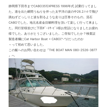
静岡県下田市までCABO35’EXPRESS 1996年式 試乗行ってまし
た。港を出た瞬間うねりを伴った太平洋の波の中26.2ﾉｯﾄで飛び
跳ねずどっしりと波を割るような走りは圧巻そのもの。流石
CABOでした。地元名産金目鯛料理を頂いて楽しく行って来まし
た。同行皆様並びに下田ﾎﾞｰﾄｻｰﾋﾞｽ様お世話になりましたお疲れ
様でした。ありがとうございました。ご存知でしたか？検査証
製造者欄にCat Harbor Boat = CABO(^-^)/だったのか
～って初めて思いました。
この艇へのお問い合わせは『THE BOAT MAN 080ｰ2526ｰ3877
』へ