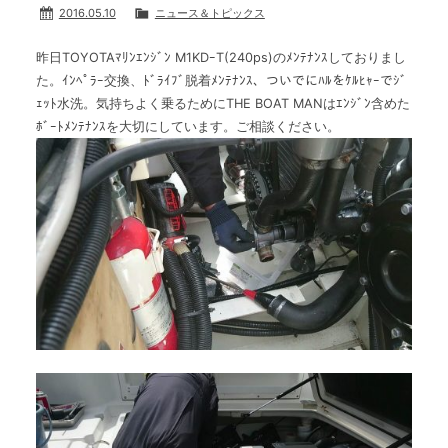
2016.05.10
ニュース＆トピックス
昨日TOYOTAﾏﾘﾝｴﾝｼﾞﾝ M1KDｰT(240ps)のﾒﾝﾃﾅﾝｽしておりまし
た。ｲﾝﾍﾟﾗｰ交換、ﾄﾞﾗｲﾌﾞ脱着ﾒﾝﾃﾅﾝｽ、ついでにﾊﾙをｹﾙﾋｬｰでｼﾞ
ｪｯﾄ水洗。気持ちよく乗るためにTHE BOAT MANはｴﾝｼﾞﾝ含めた
ﾎﾞｰﾄﾒﾝﾃﾅﾝｽを大切にしています。ご相談ください。