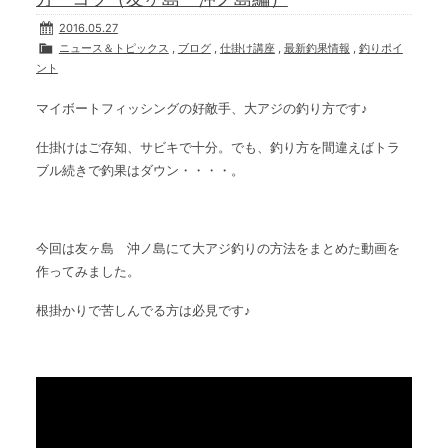
2016.05.27
ニュース＆トピックス
,
ブログ
,
仕掛け講座
,
最新釣果情報
,
釣りポイ
ント
マイボートフィッシングの好敵手、大アジの釣り方です♪
仕掛けはご存知、サビキで十分。でも、釣り方を間違えばトラ
ブル続きで釣果はダウン・・・・。
今回は友ヶ島 沖ノ島にて大アジ釣りの方法をまとめた動画を
作ってみました。
根掛かりで苦しんでる方は必見です♪