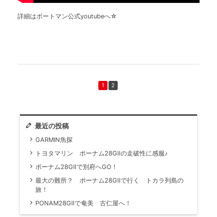
詳細はボートマン公式youtubeへ☆
1
2
最近の投稿
GARMIN魚探
トヨタマリン ポーナム28GⅡの走破性に感服♪
ポーナム28GⅡで別府へGO！
最大の難所？ ポーナム28GⅡで行く トカラ列島の
旅！
PONAM28GⅡで奄美 古仁屋へ！