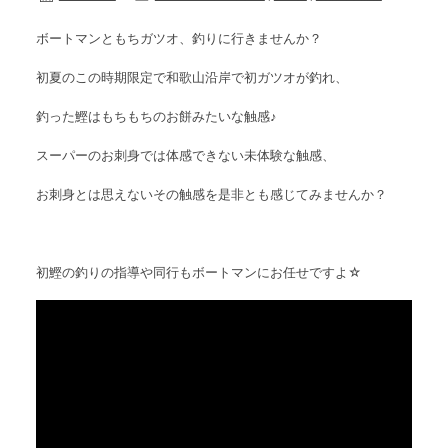
ボートマンともちガツオ、釣りに行きませんか？
初夏のこの時期限定で和歌山沿岸で初ガツオが釣れ、
釣った鰹はもちもちのお餅みたいな触感♪
スーパーのお刺身では体感できない未体験な触感、
お刺身とは思えないその触感を是非とも感じてみませんか？
初鰹の釣りの指導や同行もボートマンにお任せですよ☆