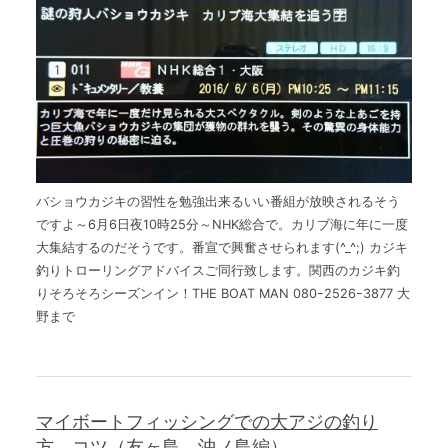
The Boat Manとは
バショウカジキの習性を勉強出来るいい番組が放映されるそう
ですよ～6月6日夜10時25分～NHK総合で。カリブ海に年に一度
大集結するのだそうです。番宣で興奮させられます(^_^;) カジキ
釣りトローリングアドバイスご同行致します。関西のカジキ釣
りそろそろシーズンイン！THE BOAT MAN 080ｰ2526ｰ3877 大
野まで
マイボートフィッシングでの大アジの釣り
方 コツ（友ヶ島 沖ノ島編）