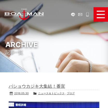
ボートで遊ぶ
ボートを買う
ARCHIVE
記事一覧
ボートを売る
ボートパーツ販売
弊社のサービス
バショウカジキ大集結！番宣
お役立ち情報
2016.05.30
ニュース＆トピックス
,
ブログ
メディア＆SNS