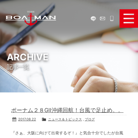
ボートで遊ぶ
ボートを買う
ARCHIVE
記事一覧
ボートを売る
ボートパーツ販売
弊社のサービス
ポーナム２８GⅡ沖縄回航！台風で足止め。。
お役立ち情報
2017.08.22
ニュース＆トピックス
,
ブログ
メディア＆SNS
『さぁ、大阪に向けて出発するぞ！』と気合十分でしたが台風