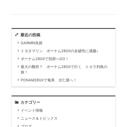
最近の投稿
GARMIN魚探
トヨタマリン ポーナム28GⅡの走破性に感服♪
ポーナム28GⅡで別府へGO！
最大の難所？ ポーナム28GⅡで行く トカラ列島の
旅！
PONAM28GⅡで奄美 古仁屋へ！
カテゴリー
イベント情報
ニュース＆トピックス
ブログ