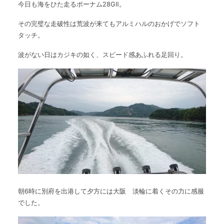
今日も海をひた走るポーナム28GⅡ。
The Boat Manとは
その完璧な走破性は荒波が来てもアルミハルのおかげでソフト
タッチ。
波がない日はカジキの如く、スピード感あふれる足回り。
朝6時に別府を出港して夕方には大阪 淡輪に着くその力に感服
でした。