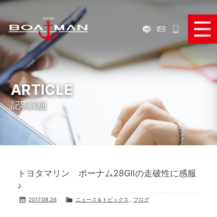
ボートで遊ぶ
ボートを買う
ARTICLE
記事詳細
ボートを売る
ボートパーツ販売
弊社のサービス
トヨタマリン ポーナム28GⅡの走破性に感服
お役立ち情報
♪
2017.08.26
ニュース＆トピックス
,
ブログ
メディア＆SNS