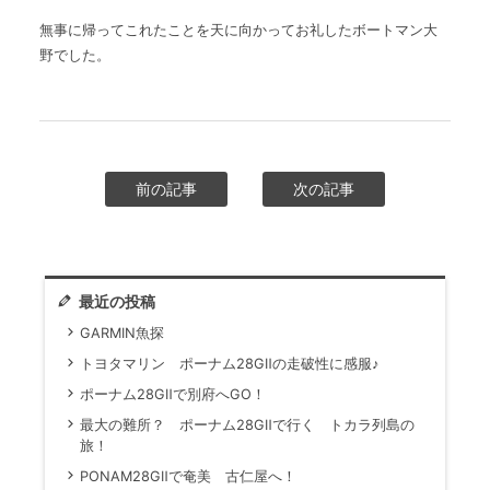
無事に帰ってこれたことを天に向かってお礼したボートマン大
野でした。
前の記事
次の記事
最近の投稿
GARMIN魚探
トヨタマリン ポーナム28GⅡの走破性に感服♪
ポーナム28GⅡで別府へGO！
最大の難所？ ポーナム28GⅡで行く トカラ列島の
旅！
PONAM28GⅡで奄美 古仁屋へ！