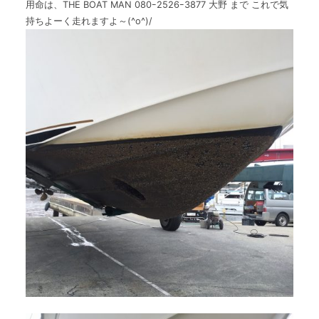
用命は、THE BOAT MAN 080ｰ2526ｰ3877 大野 まで これで気
持ちよーく走れますよ～(^o^)/