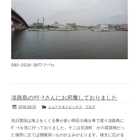
080ｰ2526ｰ3877 (^-^)v
淡路島のﾏﾘｰﾅさんにお邪魔しておりました
2016.06.10
ニュース＆トピックス
,
ブログ
先日普段は海上をくぐる事が多い明石大橋を車で渡り淡路島に
ﾎﾞｰﾄを見に行っておりました。そこは北淡町、かの震源地だっ
た場所に立てば感慨深いものがよみがえります。雄大に広がる