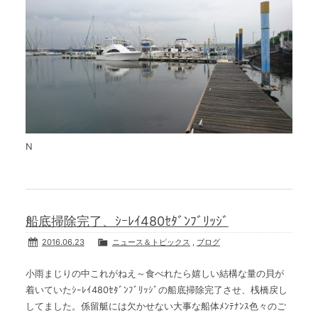
N
船底掃除完了、ｼｰﾚｲ480ｾﾀﾞﾝﾌﾞﾘｯｼﾞ
2016.06.23
ニュース＆トピックス
,
ブログ
小雨まじりの中これがねえ～食べれたら嬉しい結構な量の貝が
着いていたｼｰﾚｲ480ｾﾀﾞﾝﾌﾞﾘｯｼﾞの船底掃除完了させ、桟橋戻し
してました。係留艇には欠かせない大事な船体ﾒﾝﾃﾅﾝｽ色々のご