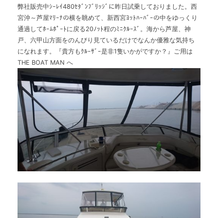
弊社販売中ｼｰﾚｲ480ｾﾀﾞﾝﾌﾞﾘｯｼﾞに昨日試乗しておりました。西
宮沖～芦屋ﾏﾘｰﾅの横を眺めて、新西宮ﾖｯﾄﾊｰﾊﾞｰの中をゆっくり
通過してﾎｰﾑﾎﾟｰﾄに戻る20ﾉｯﾄ程のﾐﾆｸﾙｰｽﾞ。海から芦屋、神
戸、六甲山方面をのんびり見ているだけでなんか優雅な気持ち
になれます。『貴方もｸﾙｰｻﾞｰ是非1隻いかがですか？』ご用は
THE BOAT MAN へ