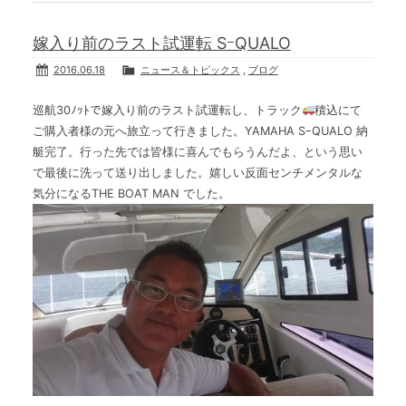
嫁入り前のラスト試運転 SｰQUALO
2016.06.18
ニュース＆トピックス
,
ブログ
巡航30ﾉｯﾄで嫁入り前のラスト試運転し、トラック
積込にて
ご購入者様の元へ旅立って行きました。YAMAHA SｰQUALO 納
艇完了。行った先では皆様に喜んでもらうんだよ、という思い
で最後に洗って送り出しました。嬉しい反面センチメンタルな
気分になるTHE BOAT MAN でした。