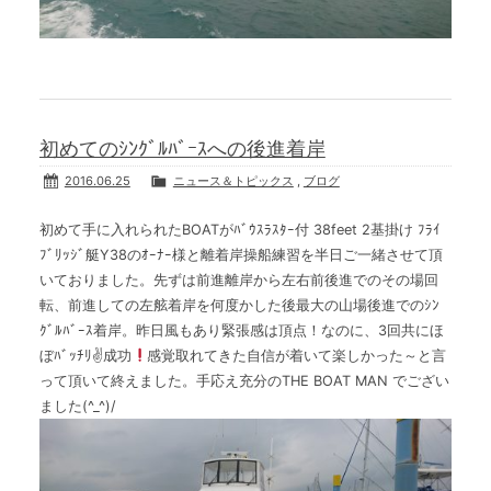
初めてのｼﾝｸﾞﾙﾊﾞｰｽへの後進着岸
2016.06.25
ニュース＆トピックス
,
ブログ
初めて手に入れられたBOATがﾊﾞｳｽﾗｽﾀｰ付 38feet 2基掛け ﾌﾗｲ
ﾌﾞﾘｯｼﾞ艇Y38のｵｰﾅｰ様と離着岸操船練習を半日ご一緒させて頂
いておりました。先ずは前進離岸から左右前後進でのその場回
転、前進しての左舷着岸を何度かした後最大の山場後進でのｼﾝ
ｸﾞﾙﾊﾞｰｽ着岸。昨日風もあり緊張感は頂点！なのに、3回共にほ
ぼﾊﾞｯﾁﾘ✌成功
感覚取れてきた自信が着いて楽しかった～と言
って頂いて終えました。手応え充分のTHE BOAT MAN でござい
ました(^_^)/