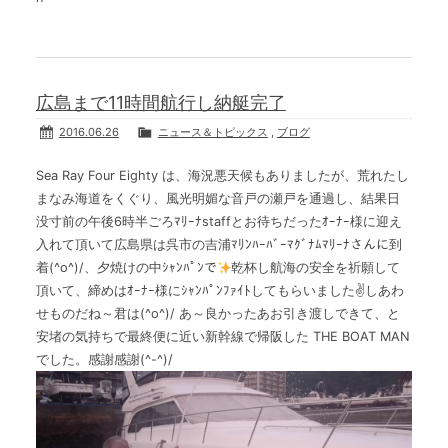
広島まで11時間航行し納艇完了
2016.06.26
ニュース＆トピックス
,
ブログ
Sea Ray Four Eighty は、海況悪天候もありましたが、荒れたし
まなみ海道をくぐり、風光明媚な音戸の瀬戸を通過し、結果日
没寸前の午後6時半ごろﾏﾘｰﾅstaffとお待ちだったｵｰﾅｰ様に迎え
入れて頂いて広島県は呉市の吉浦ﾏﾘﾝﾊｰﾊﾞｰﾏｸﾞﾅﾑﾏﾘｰﾅさんに到
着(^o^)/、夕焼けの中ｼｬﾝﾊﾟﾝで
乾杯し航海の安全を祈願して
頂いて、締めはｵｰﾅｰ様にｼｬﾝﾊﾟﾝﾌｧｲﾄしてもらいました✌しあわ
せものだね～君は(^o^)/ あ～良かったあお引き渡しできて、と
安堵の気持ちで最終便に近い新幹線で帰阪した THE BOAT MAN
でした。感謝感謝(^-^)/