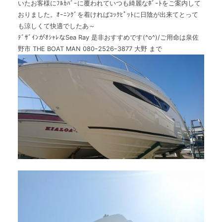
いたお客様にﾌﾙｶﾊﾞｰに覆われていつも綺麗なﾎﾞｰﾄをご案内して
The Boat Manとは
おりました。ｵｰﾆﾝｸﾞを着ければｺｯｸﾋﾟｯﾄに日陰が出来てとって
も涼しくて快適でしたあ～
ﾃﾞｻﾞｲﾝがｵｼｬﾚなSea Ray 是非おすすめです(^o^)/ご用命は泉佐
野市 THE BOAT MAN 080ｰ2526ｰ3877 大野 まで