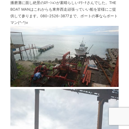
播磨灘に面し絶景のﾛｹｰｼｮﾝが素晴らしいﾏﾘｰﾅさんでした。THE
BOAT MANはこれからも東奔西走頑張っていい船を皆様にご提
供して参ります。080ｰ2526ｰ3877まで、ボートの事ならボート
マン(^-^)v