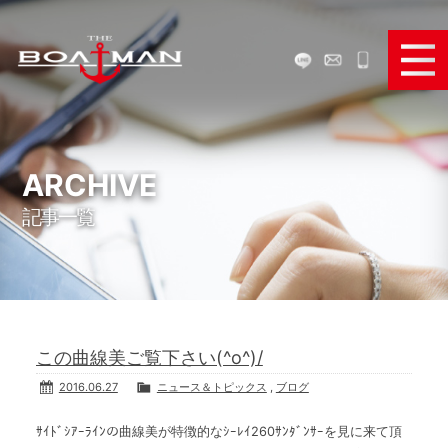
ボートで遊ぶ
ボートを買う
ARCHIVE
記事一覧
ボートを売る
ボートパーツ販売
弊社のサービス
この曲線美ご覧下さい(^o^)/
お役立ち情報
2016.06.27
ニュース＆トピックス
,
ブログ
メディア＆SNS
ｻｲﾄﾞｼｱｰﾗｲﾝの曲線美が特徴的なｼｰﾚｲ260ｻﾝﾀﾞﾝｻｰを見に来て頂