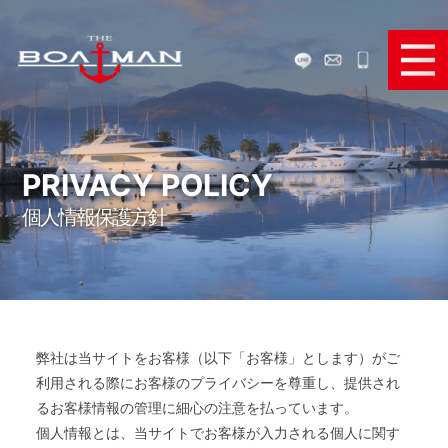
ボートで遊ぶ
ボートを買う
PRIVACY POLICY
個人情報保護方針
ボートを売る
ボートパーツ販売
弊社のサービス
弊社は当サイトをお客様（以下「お客様」とします）がご
お役立ち情報
利用される際にお客様のプライバシーを尊重し、提供され
るお客様情報の管理に細心の注意を払っています。
メディア＆SNS
個人情報とは、当サイトでお客様が入力される個人に関す