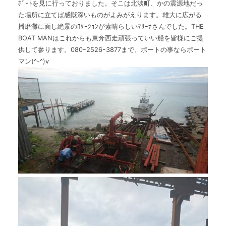
ﾎﾞｰﾄを見に行っておりました。そこは北淡町、かの震源地だっ
The Boat Manとは
た場所に立てば感慨深いものがよみがえります。雄大に広がる
播磨灘に面し絶景のﾛｹｰｼｮﾝが素晴らしいﾏﾘｰﾅさんでした。THE
BOAT MANはこれからも東奔西走頑張っていい船を皆様にご提
供して参ります。080ｰ2526ｰ3877まで、ボートの事ならボート
マン(^-^)v