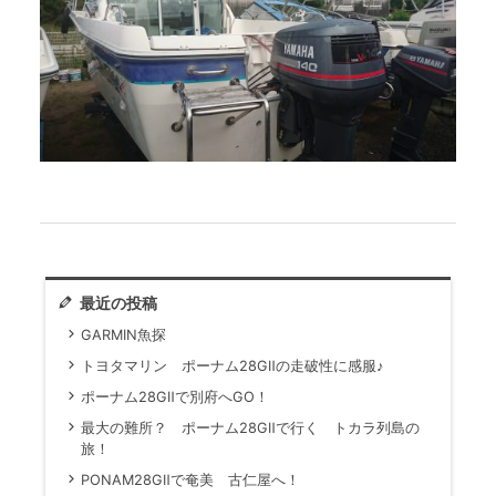
最近の投稿
GARMIN魚探
トヨタマリン ポーナム28GⅡの走破性に感服♪
ポーナム28GⅡで別府へGO！
最大の難所？ ポーナム28GⅡで行く トカラ列島の
旅！
PONAM28GⅡで奄美 古仁屋へ！