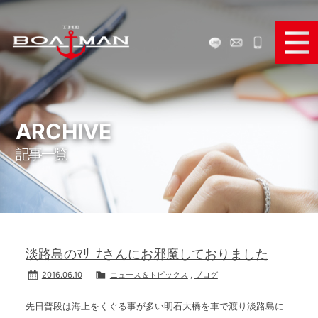
ボートで遊ぶ
ボートを買う
ARCHIVE
記事一覧
ボートを売る
ボートパーツ販売
弊社のサービス
淡路島のﾏﾘｰﾅさんにお邪魔しておりました
お役立ち情報
2016.06.10
ニュース＆トピックス
,
ブログ
メディア＆SNS
先日普段は海上をくぐる事が多い明石大橋を車で渡り淡路島に