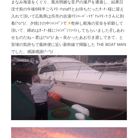
まなみ海道をくぐり、風光明媚な音戸の瀬戸を通過し、結果日
The Boat Manとは
没寸前の午後6時半ごろﾏﾘｰﾅstaffとお待ちだったｵｰﾅｰ様に迎え
入れて頂いて広島県は呉市の吉浦ﾏﾘﾝﾊｰﾊﾞｰﾏｸﾞﾅﾑﾏﾘｰﾅさんに到
着(^o^)/、夕焼けの中ｼｬﾝﾊﾟﾝで
乾杯し航海の安全を祈願して
頂いて、締めはｵｰﾅｰ様にｼｬﾝﾊﾟﾝﾌｧｲﾄしてもらいました✌しあわ
せものだね～君は(^o^)/ あ～良かったあお引き渡しできて、と
安堵の気持ちで最終便に近い新幹線で帰阪した THE BOAT MAN
でした。感謝感謝(^-^)/