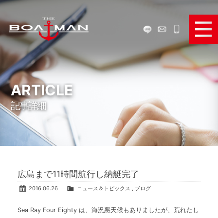
ボートで遊ぶ
ボートを買う
ARTICLE
記事詳細
ボートを売る
ボートパーツ販売
弊社のサービス
広島まで11時間航行し納艇完了
お役立ち情報
2016.06.26
ニュース＆トピックス
,
ブログ
メディア＆SNS
Sea Ray Four Eighty は、海況悪天候もありましたが、荒れたし