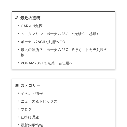
最近の投稿
GARMIN魚探
トヨタマリン ポーナム28GⅡの走破性に感服♪
ポーナム28GⅡで別府へGO！
最大の難所？ ポーナム28GⅡで行く トカラ列島の
旅！
PONAM28GⅡで奄美 古仁屋へ！
カテゴリー
イベント情報
ニュース＆トピックス
ブログ
仕掛け講座
最新釣果情報