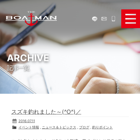
ボートで遊ぶ
ボートを買う
ARCHIVE
記事一覧
ボートを売る
ボートパーツ販売
弊社のサービス
スズキ釣れました～(^O^)／
お役立ち情報
2016.07.11
イベント情報
,
ニュース＆トピックス
,
ブログ
,
釣りポイント
メディア＆SNS