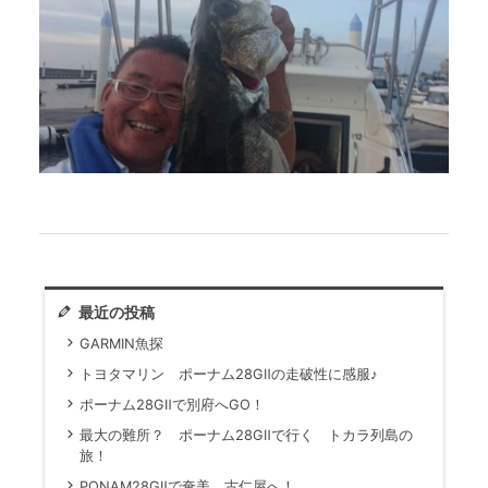
最近の投稿
GARMIN魚探
トヨタマリン ポーナム28GⅡの走破性に感服♪
ポーナム28GⅡで別府へGO！
最大の難所？ ポーナム28GⅡで行く トカラ列島の
旅！
PONAM28GⅡで奄美 古仁屋へ！