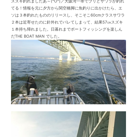
スズキ釣れましたあ～(^O^)／大阪湾一帯でブリとサワラが釣れ
The Boat Manとは
てる！情報を元に夕方から関空橋脚に魚釣りに出かけたら、エ
ソは３本釣れたもののリリースし、そこそこ60cmクラスサワラ
２本は近寄せたのに針外れでバレてしまって、結果57㎝スズキ
１本持ち帰れました。日暮れまでボートフィッシングを楽しん
だTHE BOAT MAN でした。