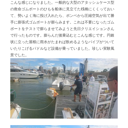
こんな感じになりました。一般的な大型のアタッシュケース型
The Boat Manとは
の救命ゴムボートのひもを船体に見立てた桟橋にくくっておい
て、勢いよく海に投げ入れたら、ボンベから圧縮空気が出て勝
手に膨張式ゴムボートが膨らみます。これは不要になったゴム
ボートをテストで膨らませてみようと先日クリエイションさん
で行ったものです。膨らんだ後乗込むとこんな感じです。円錐
状に立った屋根に雨水がたまれば飲めるようなパイプがついて
いたりこげるパドルなど設備が乗っていました。珍しい実験風
景でした。