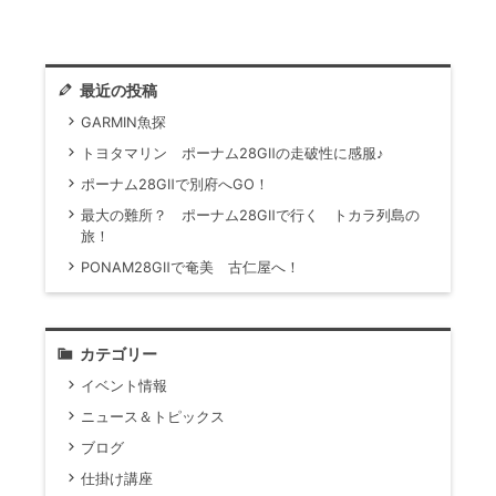
最近の投稿
GARMIN魚探
トヨタマリン ポーナム28GⅡの走破性に感服♪
ポーナム28GⅡで別府へGO！
最大の難所？ ポーナム28GⅡで行く トカラ列島の
旅！
PONAM28GⅡで奄美 古仁屋へ！
カテゴリー
イベント情報
ニュース＆トピックス
ブログ
仕掛け講座