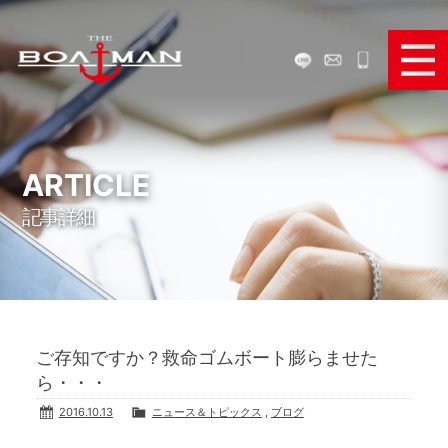
ボートで遊ぶ
ボートを買う
ARTICLE
記事詳細
ボートを売る
ボートパーツ販売
弊社のサービス
ご存知ですか？救命ゴムボート膨らませた
お役立ち情報
ら・・・
2016.10.13
ニュース＆トピックス
,
ブログ
メディア＆SNS